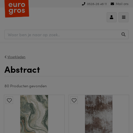
0528-26 48 11
Mail ons
hoog naar laag
Vloerkleden
Abstract
80 Producten
gevonden