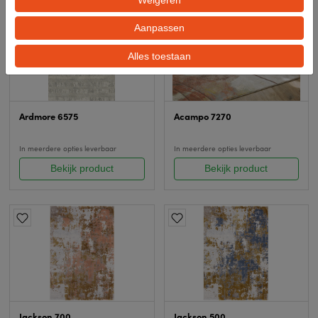
Weigeren
Aanpassen
Alles toestaan
Ardmore 6575
Acampo 7270
In meerdere opties leverbaar
In meerdere opties leverbaar
Bekijk product
Bekijk product
Jackson 700
Jackson 500