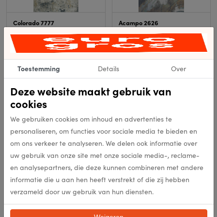
Colorado 7777
Acampo 2626
In meerdere opties leverbaar
In meerdere opties leverbaar
Bekijk product
Bekijk product
Toestemming
Details
Over
Deze website maakt gebruik van
cookies
We gebruiken cookies om inhoud en advertenties te
personaliseren, om functies voor sociale media te bieden en
om ons verkeer te analyseren. We delen ook informatie over
uw gebruik van onze site met onze sociale media-, reclame-
Anthony 7656
Ardmore 4444
en analysepartners, die deze kunnen combineren met andere
informatie die u aan hen heeft verstrekt of die zij hebben
In meerdere opties leverbaar
In meerdere opties leverbaar
verzameld door uw gebruik van hun diensten.
Bekijk product
Bekijk product