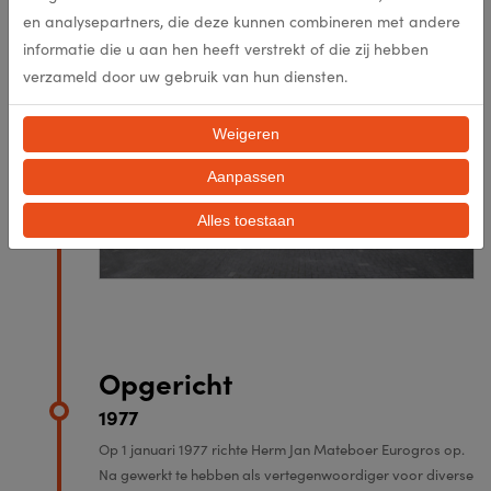
Het pand aan de Industrieweg wordt ingeruild voor een
en analysepartners, die deze kunnen combineren met andere
ruimer pand met meerdere kantoren.
informatie die u aan hen heeft verstrekt of die zij hebben
verzameld door uw gebruik van hun diensten.
Weigeren
Aanpassen
Alles toestaan
Opgericht
1977
Op 1 januari 1977 richte Herm Jan Mateboer Eurogros op.
Na gewerkt te hebben als vertegenwoordiger voor diverse