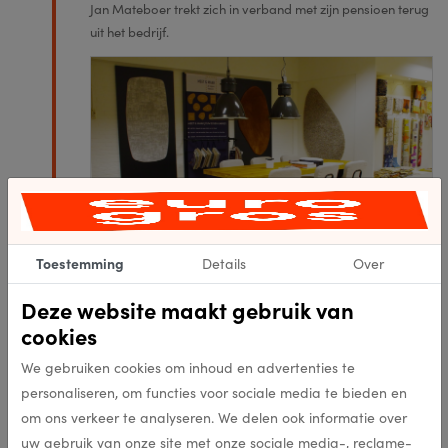
Jan Mateboer trekt zich in verband met zijn pensioen terug
uit het bedrijf.
Toestemming
Details
Over
Deze website maakt gebruik van
cookies
Bouw pand
We gebruiken cookies om inhoud en advertenties te
Stephensonstraat
personaliseren, om functies voor sociale media te bieden en
1980
om ons verkeer te analyseren. We delen ook informatie over
In 1980 wordt het pand aan de Stephenonstraat gebouwd.
uw gebruik van onze site met onze sociale media-, reclame-