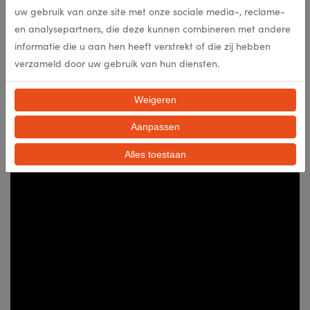
kan ondersteunen.’
uw gebruik van onze site met onze sociale media-, reclame-
Sponsorkind in India
en analysepartners, die deze kunnen combineren met andere
informatie die u aan hen heeft verstrekt of die zij hebben
Hoe het is om een dag met een sponsorkind me te kijken? Bekijk het
verzameld door uw gebruik van hun diensten.
filmpje over Stanley in India!
Weigeren
Aanpassen
Alles toestaan