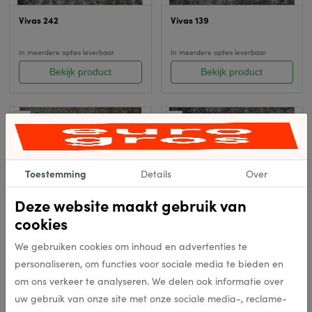
Vivas 242
Vivas 139
In meerdere opties leverbaar
In meerdere opties leverbaar
Bekijk product
Bekijk product
Toestemming
Details
Over
Deze website maakt gebruik van
Vivas 491
Vivas 152
cookies
We gebruiken cookies om inhoud en advertenties te
In meerdere opties leverbaar
In meerdere opties leverbaar
personaliseren, om functies voor sociale media te bieden en
Bekijk product
Bekijk product
om ons verkeer te analyseren. We delen ook informatie over
uw gebruik van onze site met onze sociale media-, reclame-