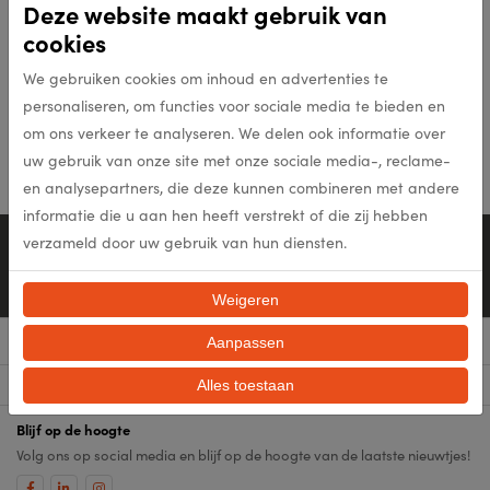
Deze website maakt gebruik van
Tipton 52
Tipton 56
cookies
We gebruiken cookies om inhoud en advertenties te
In meerdere opties leverbaar
In meerdere opties leverbaar
personaliseren, om functies voor sociale media te bieden en
Bekijk product
Bekijk product
om ons verkeer te analyseren. We delen ook informatie over
uw gebruik van onze site met onze sociale media-, reclame-
en analysepartners, die deze kunnen combineren met andere
informatie die u aan hen heeft verstrekt of die zij hebben
Persoonlijk advies
verzameld door uw gebruik van hun diensten.
0528-26 48 11
Mail ons
Weigeren
Aanpassen
Menu
Categorieën
Alles toestaan
Blijf op de hoogte
Volg ons op social media en blijf op de hoogte van de laatste nieuwtjes!