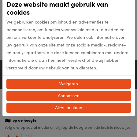
Deze website maakt gebruik van
Pontiac 990
cookies
We gebruiken cookies om inhoud en advertenties te
In meerdere opties leverbaar
personaliseren, om functies voor sociale media te bieden en
Bekijk product
om ons verkeer te analyseren. We delen ook informatie over
uw gebruik van onze site met onze sociale media-, reclame-
en analysepartners, die deze kunnen combineren met andere
informatie die u aan hen heeft verstrekt of die zij hebben
Persoonlijk advies
verzameld door uw gebruik van hun diensten.
0528-26 48 11
Mail ons
Weigeren
Aanpassen
Menu
Categorieën
Alles toestaan
Blijf op de hoogte
Volg ons op social media en blijf op de hoogte van de laatste nieuwtjes!