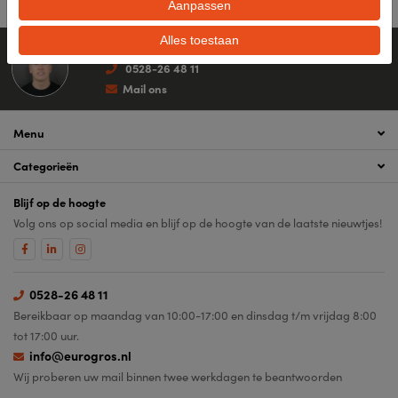
Aanpassen
Alles toestaan
Persoonlijk advies
0528-26 48 11
Mail ons
Menu
Categorieën
Blijf op de hoogte
Volg ons op social media en blijf op de hoogte van de laatste nieuwtjes!
0528-26 48 11
Bereikbaar op maandag van 10:00-17:00 en dinsdag t/m vrijdag 8:00
tot 17:00 uur.
info@eurogros.nl
Wij proberen uw mail binnen twee werkdagen te beantwoorden