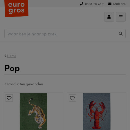
0528-26 48 11
Mail ons
hoog naar laag
Home
Pop
3 Producten
gevonden