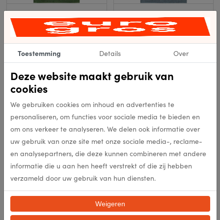
Pop 9388
Pop 9389
In meerdere opties leverbaar
In meerdere opties leverbaar
Bekijk product
Bekijk product
Toestemming
Details
Over
Deze website maakt gebruik van
cookies
We gebruiken cookies om inhoud en advertenties te
personaliseren, om functies voor sociale media te bieden en
om ons verkeer te analyseren. We delen ook informatie over
uw gebruik van onze site met onze sociale media-, reclame-
Pop 9390
en analysepartners, die deze kunnen combineren met andere
informatie die u aan hen heeft verstrekt of die zij hebben
In meerdere opties leverbaar
verzameld door uw gebruik van hun diensten.
Bekijk product
Weigeren