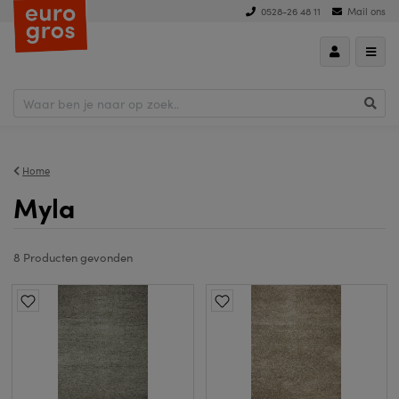
0528-26 48 11
Mail ons
hoog naar laag
Home
Myla
8 Producten
gevonden