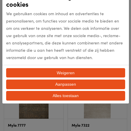
cookies
We gebruiken cookies om inhoud en advertenties te
personaliseren, om functies voor sociale media te bieden en
om ons verkeer te analyseren. We delen ook informatie over
uw gebruik van onze site met onze sociale media-, reclame-
Myla 8787
Myla 3278
en analysepartners, die deze kunnen combineren met andere
informatie die u aan hen heeft verstrekt of die zij hebben
In meerdere opties leverbaar
In meerdere opties leverbaar
verzameld door uw gebruik van hun diensten.
Bekijk product
Bekijk product
Weigeren
Aanpassen
Alles toestaan
Myla 7777
Myla 7322