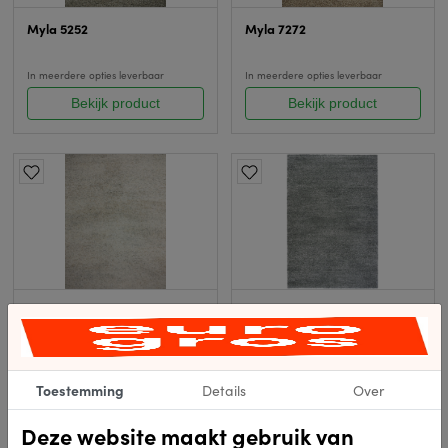
Myla 5252
Myla 7272
In meerdere opties leverbaar
In meerdere opties leverbaar
Bekijk product
Bekijk product
Myla 6262
Myla 4747
In meerdere opties leverbaar
In meerdere opties leverbaar
Bekijk product
Bekijk product
Toestemming
Details
Over
Deze website maakt gebruik van