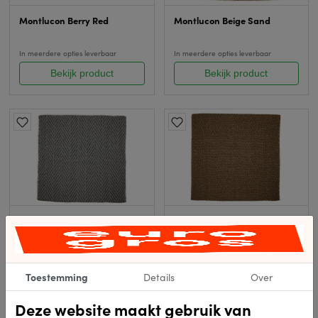
Montlucon Berry Red
Montlucon Beige Sand
In meerdere opties leverbaar
In meerdere opties leverbaar
Bekijk product
Bekijk product
Montlucon Charcoal Grey
Montlucon Wanlut Brown
In meerdere opties leverbaar
In meerdere opties leverbaar
Bekijk product
Bekijk product
Toestemming
Details
Over
Deze website maakt gebruik van