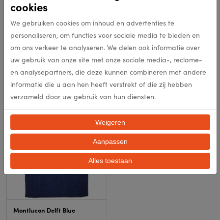
cookies
We gebruiken cookies om inhoud en advertenties te
personaliseren, om functies voor sociale media te bieden en
om ons verkeer te analyseren. We delen ook informatie over
uw gebruik van onze site met onze sociale media-, reclame-
Montlucon Mild Mustard
Montlucon Golden Yellow
en analysepartners, die deze kunnen combineren met andere
informatie die u aan hen heeft verstrekt of die zij hebben
In meerdere opties leverbaar
In meerdere opties leverbaar
verzameld door uw gebruik van hun diensten.
Bekijk product
Bekijk product
Weigeren
Aanpassen
Alles toestaan
Montlucon Delft Blue