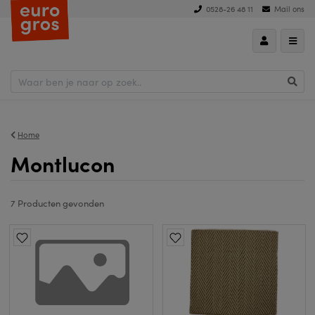
0528-26 48 11
Mail ons
hoog naar laag
Home
Montlucon
7 Producten
gevonden