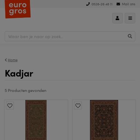
0528-26 48 11
Mail ons
hoog naar laag
Home
Kadjar
5 Producten
gevonden