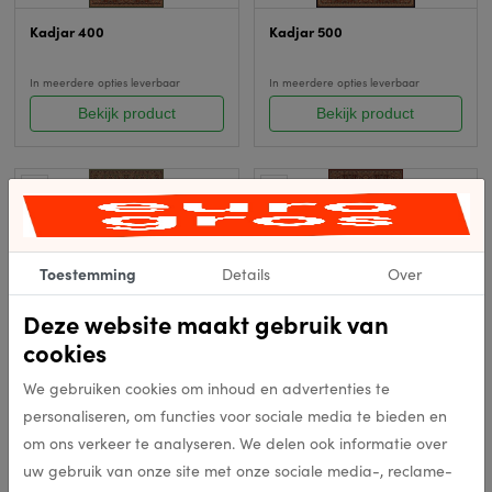
Kadjar 400
Kadjar 500
In meerdere opties leverbaar
In meerdere opties leverbaar
Bekijk product
Bekijk product
Toestemming
Details
Over
Deze website maakt gebruik van
Kadjar 101
Kadjar 102
cookies
We gebruiken cookies om inhoud en advertenties te
In meerdere opties leverbaar
In meerdere opties leverbaar
personaliseren, om functies voor sociale media te bieden en
Bekijk product
Bekijk product
om ons verkeer te analyseren. We delen ook informatie over
uw gebruik van onze site met onze sociale media-, reclame-