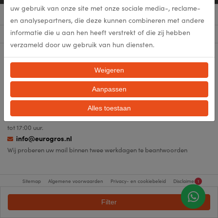
uw gebruik van onze site met onze sociale media-, reclame-
Menu
en analysepartners, die deze kunnen combineren met andere
informatie die u aan hen heeft verstrekt of die zij hebben
Categorieën
verzameld door uw gebruik van hun diensten.
Blijf op de hoogte
Volg ons op social media en blijf op de hoogte van de laatste nieuwtjes!
Weigeren
Aanpassen
0528-26 48 11
Alles toestaan
Bereikbaar op maandag van 10:00-17:00 en dinsdag t/m vrijdag 8:00
tot 17:00 uur.
info@eurogros.nl
Wij proberen uw mail binnen twee werkdagen te beantwoorden
Sitemap
Algemene voorwaarden
Privacy- en cookiebeleid
Disclaimer
1
Filter