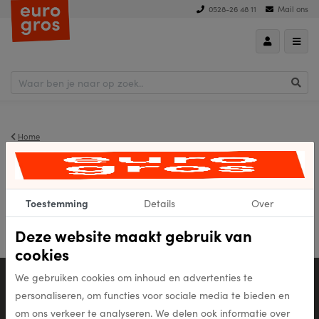
0528-26 48 11
Mail ons
hoog naar laag
Home
Perry
Toestemming
Details
Over
0 Product
gevonden
Deze website maakt gebruik van
cookies
Persoonlijk advies
We gebruiken cookies om inhoud en advertenties te
0528-26 48 11
personaliseren, om functies voor sociale media te bieden en
Mail ons
om ons verkeer te analyseren. We delen ook informatie over