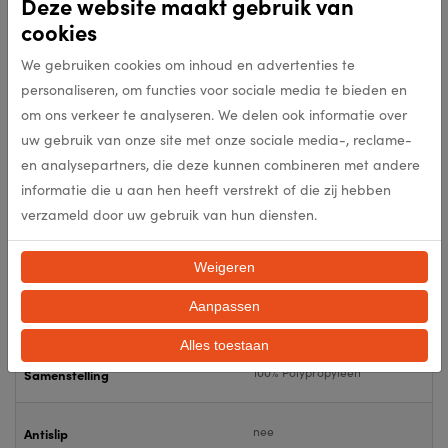
Deze website maakt gebruik van
305207
Artikelnummer
cookies
We gebruiken cookies om inhoud en advertenties te
305207
EAN
personaliseren, om functies voor sociale media te bieden en
om ons verkeer te analyseren. We delen ook informatie over
6414
uw gebruik van onze site met onze sociale media-, reclame-
Kleur
en analysepartners, die deze kunnen combineren met andere
informatie die u aan hen heeft verstrekt of die zij hebben
1000000
Punten per m2
verzameld door uw gebruik van hun diensten.
11mm
Poolhoogte (mm)
Weigeren
Aanpassen
2950g/m2
Totaal gewicht per m2 (gr/m2
Alles toestaan
100% Polypropyleen
Samenstelling
nee
Antislip