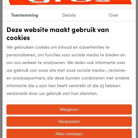
304841
Artikelnummer
Toestemming
Details
Over
304841
EAN
Deze website maakt gebruik van
cookies
175
Kleur
We gebruiken cookies om inhoud en advertenties te
personaliseren, om functies voor sociale media te bieden en
Flatweave
Punten per m2
om ons verkeer te analyseren. We delen ook informatie over
uw gebruik van onze site met onze sociale media-, reclame-
en analysepartners, die deze kunnen combineren met andere
Flatweave
Poolhoogte (mm)
informatie die u aan hen heeft verstrekt of die zij hebben
verzameld door uw gebruik van hun diensten.
Flatweave
Poolgewicht (gr/m2)
Weigeren
100% Wol
Samenstelling
Aanpassen
nee
Antislip
Alles toestaan