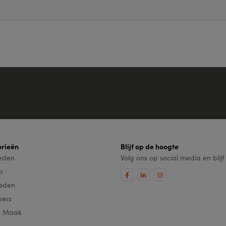
rieën
Blijf op de hoogte
leden
Volg ons op social media en blij
ip
eden
pers
& Maak