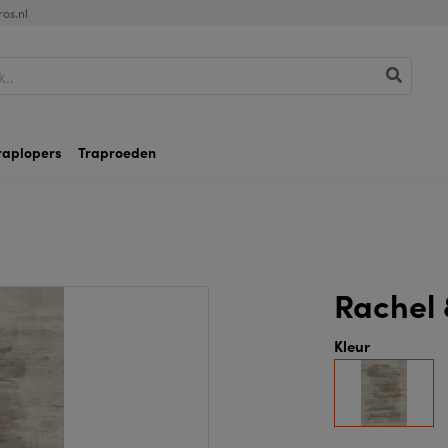
os.nl
raplopers
Traproeden
Rachel
Kleur