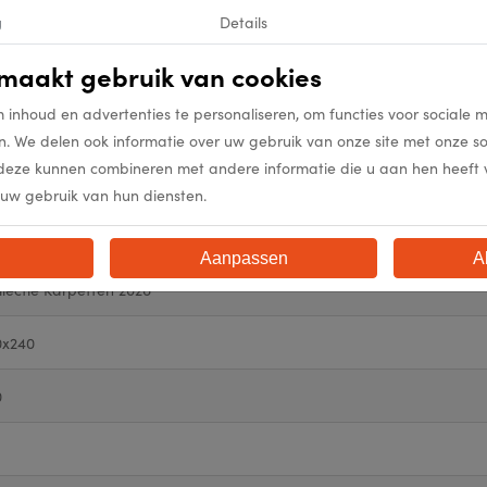
g
Details
0322
maakt gebruik van cookies
0322
 inhoud en advertenties te personaliseren, om functies voor sociale 
00
n. We delen ook informatie over uw gebruik van onze site met onze s
deze kunnen combineren met andere informatie die u aan hen heeft ver
% Polypropyleen 40% Polyester
uw gebruik van hun diensten.
e
Aanpassen
A
llectie Karpetten 2026
0x240
0