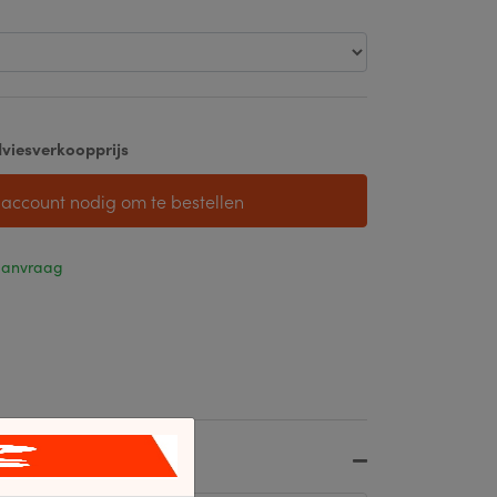
viesverkoopprijs
 account nodig om te bestellen
 aanvraag