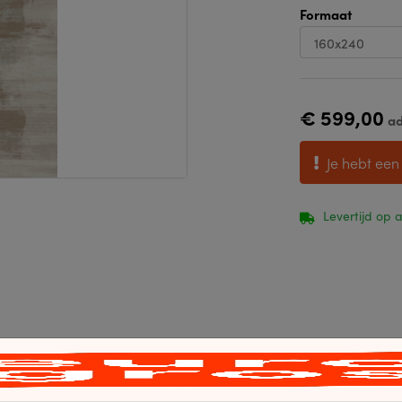
Formaat
€ 599,00
ad
Je hebt een
Levertijd op