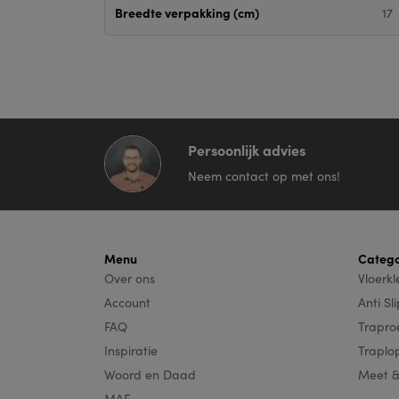
Breedte verpakking (cm)
17
Persoonlijk advies
Neem contact op met ons!
Menu
Catego
Over ons
Vloerk
Account
Anti Sl
FAQ
Trapro
Inspiratie
Traplo
Woord en Daad
Meet 
MAF