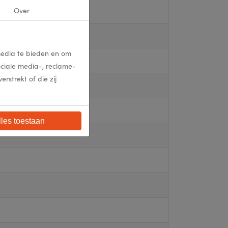
Over
media te bieden en om
ociale media-, reclame-
strekt of die zij
lles toestaan