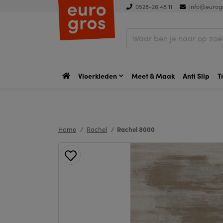
0528-26 48 11
info@eurogr
Vloerkleden
Meet & Maak
Anti Slip
T
Home
Rachel
Rachel 8000