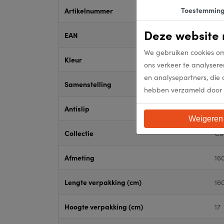
Toestemmin
Artikelnummer
31
Deze website 
EAN
31
We gebruiken cookies om
Kleur
80
ons verkeer te analysere
en analysepartners, die 
Samenstelling
60
hebben verzameld door 
Antislip
ne
Weigeren
Collectie
Co
Afmeting
16
Lengte verpakking (cm)
16
Hoogte verpakking (cm)
17