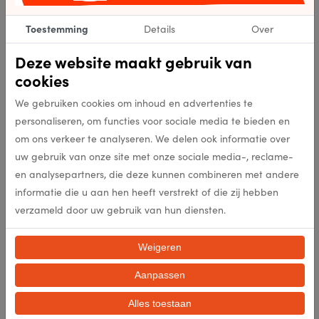
Levertijd op aanvraag
Toestemming
Details
Over
Specificaties
Deze website maakt gebruik van
cookies
307461
Artikelnummer
We gebruiken cookies om inhoud en advertenties te
personaliseren, om functies voor sociale media te bieden en
307461
EAN
om ons verkeer te analyseren. We delen ook informatie over
uw gebruik van onze site met onze sociale media-, reclame-
060
Kleur
en analysepartners, die deze kunnen combineren met andere
informatie die u aan hen heeft verstrekt of die zij hebben
verzameld door uw gebruik van hun diensten.
40.950
Punten per m2
Weigeren
50mm
Poolhoogte (mm)
Aanpassen
3000g/m2
Poolgewicht (gr/m2)
Alles toestaan