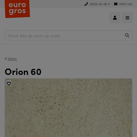
0528-26 48 11
Mail ons
Orion
Orion 60