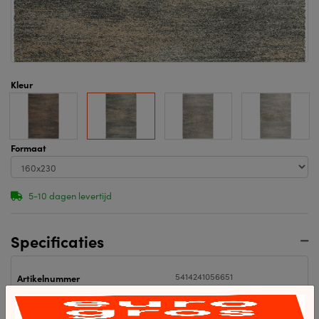
Kleur
Formaat
5-10 dagen levertijd
Specificaties
5414241056651
Artikelnummer
5414241056651