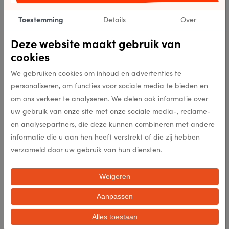
EAN
Toestemming
Details
Over
4727
Kleur
Deze website maakt gebruik van
cookies
212000
Punten per m2
We gebruiken cookies om inhoud en advertenties te
personaliseren, om functies voor sociale media te bieden en
25mm
Poolhoogte (mm)
om ons verkeer te analyseren. We delen ook informatie over
uw gebruik van onze site met onze sociale media-, reclame-
2660g/mÂ²
Poolgewicht (gr/m2)
en analysepartners, die deze kunnen combineren met andere
informatie die u aan hen heeft verstrekt of die zij hebben
verzameld door uw gebruik van hun diensten.
3200g/m2
Totaal gewicht per m2 (gr/m2
Weigeren
100% Polypropylen (Heatset)
Samenstelling
Aanpassen
nee
Antislip
Alles toestaan