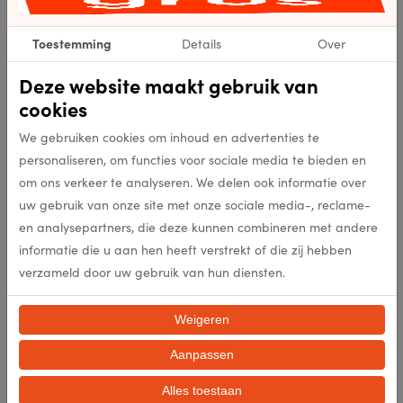
5414452096637
Artikelnummer
Toestemming
Details
Over
5414452096637
EAN
Deze website maakt gebruik van
cookies
2181
Kleur
We gebruiken cookies om inhoud en advertenties te
personaliseren, om functies voor sociale media te bieden en
212.000
Punten per m2
om ons verkeer te analyseren. We delen ook informatie over
uw gebruik van onze site met onze sociale media-, reclame-
en analysepartners, die deze kunnen combineren met andere
25mm
Poolhoogte (mm)
informatie die u aan hen heeft verstrekt of die zij hebben
verzameld door uw gebruik van hun diensten.
3300g/m2
Totaal gewicht per m2 (gr/m2
Weigeren
100% Polyester
Samenstelling
Aanpassen
nee
Antislip
Alles toestaan