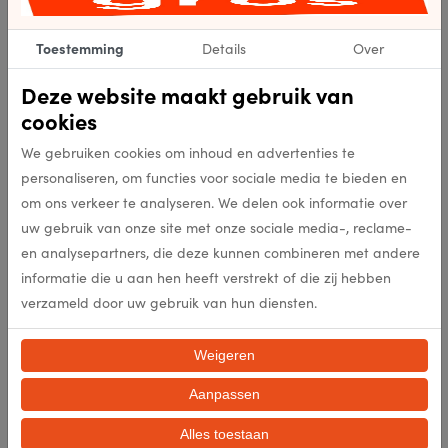
5414452095623
Artikelnummer
Toestemming
Details
Over
5414452095623
EAN
Deze website maakt gebruik van
cookies
8727
Kleur
We gebruiken cookies om inhoud en advertenties te
personaliseren, om functies voor sociale media te bieden en
212000
Punten per m2
om ons verkeer te analyseren. We delen ook informatie over
uw gebruik van onze site met onze sociale media-, reclame-
en analysepartners, die deze kunnen combineren met andere
25mm
Poolhoogte (mm)
informatie die u aan hen heeft verstrekt of die zij hebben
verzameld door uw gebruik van hun diensten.
3200g/m2
Totaal gewicht per m2 (gr/m2
Weigeren
100% Polypropyleen heatset
Samenstelling
Aanpassen
ja
Antislip
Alles toestaan