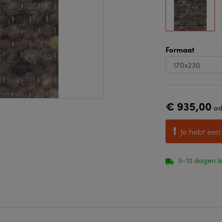
Formaat
€ 935,00
ad
Je hebt een
5-10 dagen le