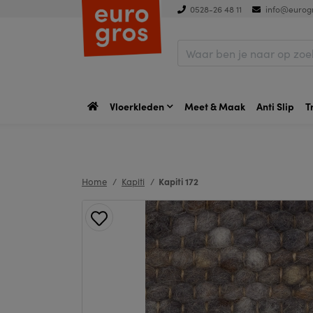
0528-26 48 11
info@eurogr
Vloerkleden
Meet & Maak
Anti Slip
T
Home
Kapiti
Kapiti 172