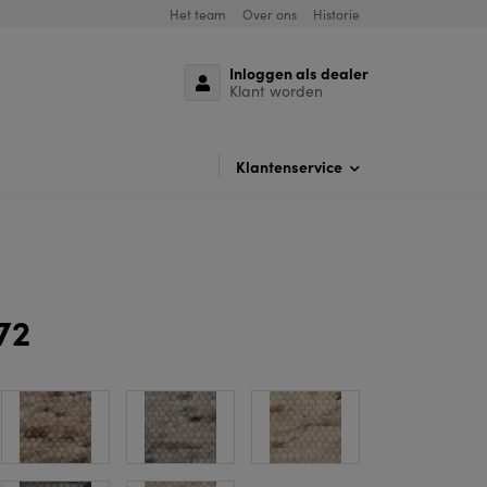
Het team
Over ons
Historie
Inloggen als dealer
Klant worden
Klantenservice
72