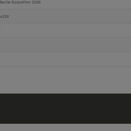
llectie Karpetten 2026
0x230
0