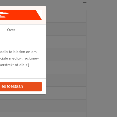
Over
media te bieden en om
ociale media-, reclame-
strekt of die zij
lles toestaan