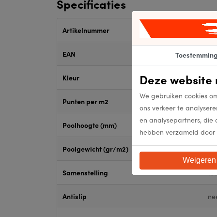
Specificaties
Artikelnummer
30
EAN
30
Toestemmin
Deze website 
Kleur
17
We gebruiken cookies om
Punten per m2
Fl
ons verkeer te analysere
en analysepartners, die 
Poolhoogte (mm)
Fl
hebben verzameld door 
Poolgewicht (gr/m2)
Fl
Weigeren
Samenstelling
10
Antislip
ne