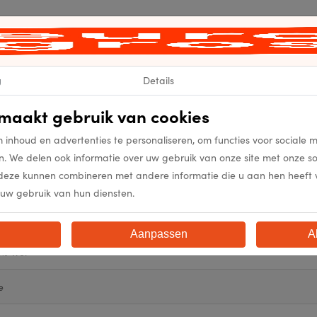
2031
2031
g
Details
maakt gebruik van cookies
2
 inhoud en advertenties te personaliseren, om functies voor sociale 
atweave
n. We delen ook informatie over uw gebruik van onze site met onze s
deze kunnen combineren met andere informatie die u aan hen heeft ver
atweave
uw gebruik van hun diensten.
atweave
Aanpassen
A
0% Wol
e