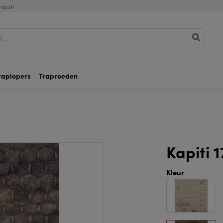
os.nl
raplopers
Traproeden
Kapiti 1
Kleur