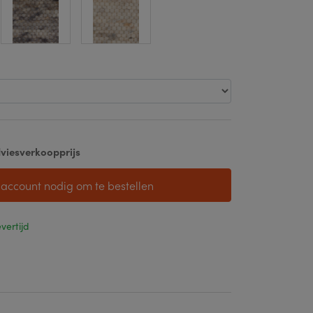
viesverkoopprijs
 account nodig om te bestellen
vertijd