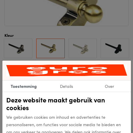
Kleur
Formaat
Toestemming
Details
Over
Deze website maakt gebruik van
Levertijd op aanvraag
cookies
We gebruiken cookies om inhoud en advertenties te
Specificaties
personaliseren, om functies voor sociale media te bieden en
om ons verkeer te analyseren. We delen ook informatie over