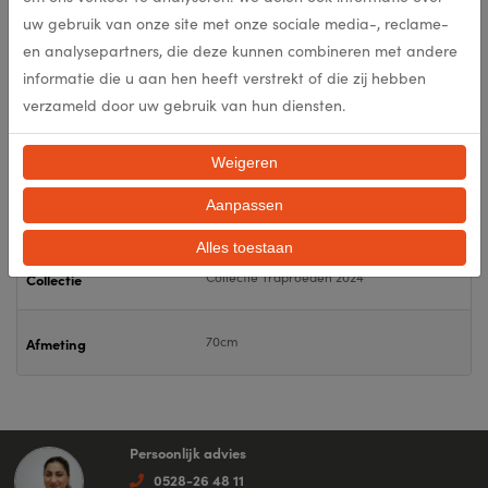
309083
uw gebruik van onze site met onze sociale media-, reclame-
Artikelnummer
en analysepartners, die deze kunnen combineren met andere
informatie die u aan hen heeft verstrekt of die zij hebben
309083
EAN
verzameld door uw gebruik van hun diensten.
Antique
Kleur
Weigeren
Aanpassen
nee
Antislip
Alles toestaan
Collectie Traproeden 2024
Collectie
70cm
Afmeting
Persoonlijk advies
0528-26 48 11