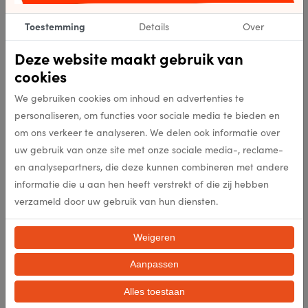
EAN
Toestemming
Details
Over
3013
Kleur
Deze website maakt gebruik van
cookies
Flatweave
Punten per m2
We gebruiken cookies om inhoud en advertenties te
personaliseren, om functies voor sociale media te bieden en
Flatweave
Poolhoogte (mm)
om ons verkeer te analyseren. We delen ook informatie over
uw gebruik van onze site met onze sociale media-, reclame-
Flatweave
Poolgewicht (gr/m2)
en analysepartners, die deze kunnen combineren met andere
informatie die u aan hen heeft verstrekt of die zij hebben
verzameld door uw gebruik van hun diensten.
1640g/m2
Totaal gewicht per m2 (gr/m2
Weigeren
100% Wol
Samenstelling
Aanpassen
nee
Antislip
Alles toestaan