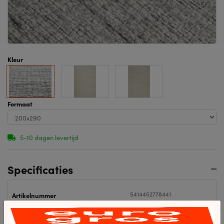
Kleur
Formaat
5-10 dagen levertijd
Specificaties
5414452778441
Artikelnummer
5414452778441