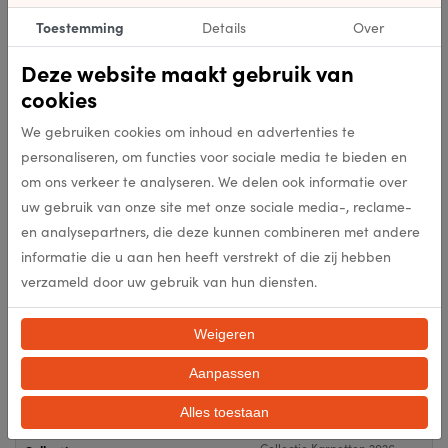
Toestemming
Details
Over
72220-300
Kleur
Deze website maakt gebruik van
cookies
1.200.000
Punten per m2
We gebruiken cookies om inhoud en advertenties te
10mm
Poolhoogte (mm)
personaliseren, om functies voor sociale media te bieden en
om ons verkeer te analyseren. We delen ook informatie over
uw gebruik van onze site met onze sociale media-, reclame-
2415g/m2
Poolgewicht (gr/m2)
en analysepartners, die deze kunnen combineren met andere
informatie die u aan hen heeft verstrekt of die zij hebben
3500g/m2
Totaal gewicht per m2 (gr/m2
verzameld door uw gebruik van hun diensten.
100% Wol
Samenstelling
Weigeren
Aanpassen
nee
Antislip
Alles toestaan
Collectie Karpetten 2026