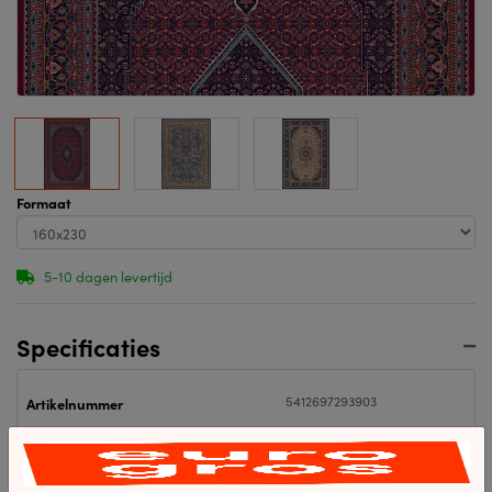
Formaat
5-10 dagen levertijd
Specificaties
5412697293903
Artikelnummer
5412697293903
EAN