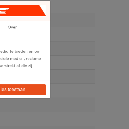
Over
media te bieden en om
ociale media-, reclame-
strekt of die zij
lles toestaan