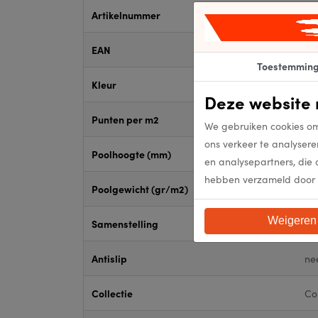
Artikelnummer
302
EAN
302
Toestemmin
Kleur
02
Deze website 
Punten per m2
Fl
We gebruiken cookies om
ons verkeer te analysere
Poolhoogte (mm)
Fl
en analysepartners, die 
hebben verzameld door 
Poolgewicht (gr/m2)
Fl
Weigeren
Samenstelling
10
Antislip
ne
Collectie
Co