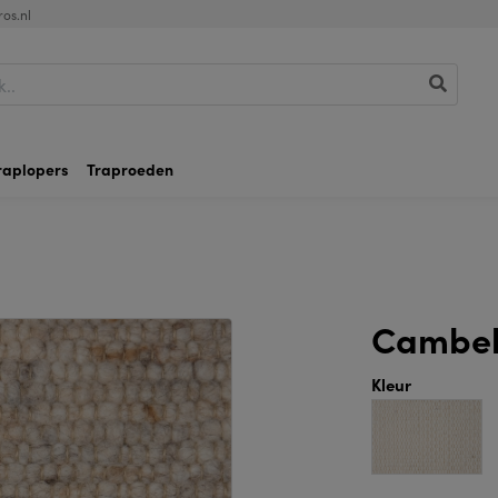
os.nl
raplopers
Traproeden
Cambel
Kleur