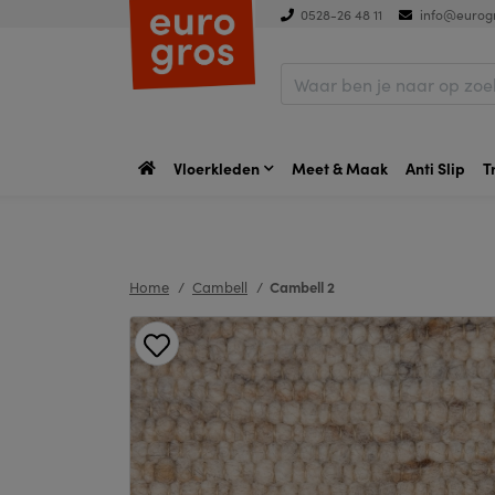
0528-26 48 11
info@eurogr
Vloerkleden
Meet & Maak
Anti Slip
T
Home
Cambell
Cambell 2