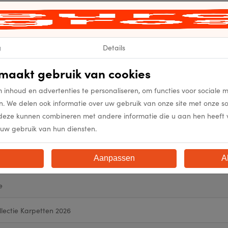
111
111
g
Details
maakt gebruik van cookies
atweave
 inhoud en advertenties te personaliseren, om functies voor sociale 
n. We delen ook informatie over uw gebruik van onze site met onze s
atweave
deze kunnen combineren met andere informatie die u aan hen heeft ver
uw gebruik van hun diensten.
atweave
Aanpassen
A
0% Wol
e
llectie Karpetten 2026