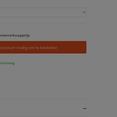
viesverkoopprijs
 account nodig om te bestellen
 aanvraag