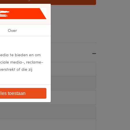
 aanvraag
Over
media te bieden en om
ociale media-, reclame-
strekt of die zij
lles toestaan