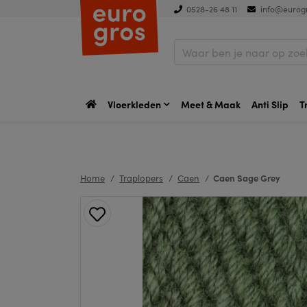
0528-26 48 11
info@eurogr
Vloerkleden
Meet & Maak
Anti Slip
T
Home
Traplopers
Caen
Caen Sage Grey