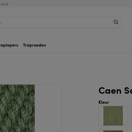
os.nl
raplopers
Traproeden
Caen S
Kleur