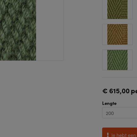
€ 615,00
p
Lengte
Je hebt een