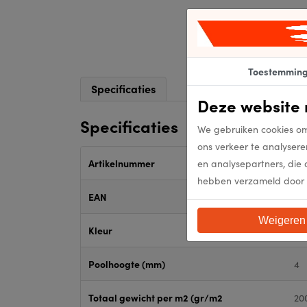
Toestemmin
Specificaties
Deze website 
Specificaties
We gebruiken cookies om
ons verkeer te analysere
en analysepartners, die 
Artikelnummer
30
hebben verzameld door 
EAN
30
Weigeren
Kleur
Sa
Poolhoogte (mm)
4
Totaal gewicht per m2 (gr/m2
20