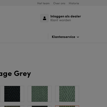
Het team
Over ons
Historie
Inloggen als dealer
Klant worden
Klantenservice
age Grey