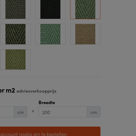
er m2
adviesverkoopprijs
Breedte
x
cm
cm
 account nodig om te bestellen