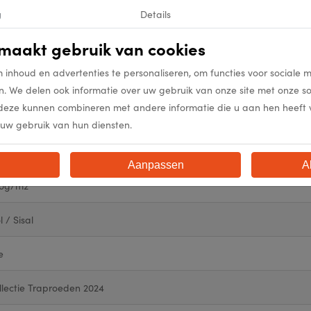
g
Details
maakt gebruik van cookies
5313
 inhoud en advertenties te personaliseren, om functies voor sociale 
5313
n. We delen ook informatie over uw gebruik van onze site met onze s
deze kunnen combineren met andere informatie die u aan hen heeft ver
ack Natural
uw gebruik van hun diensten.
mm
Aanpassen
A
10g/m2
 / Sisal
e
llectie Traproeden 2024