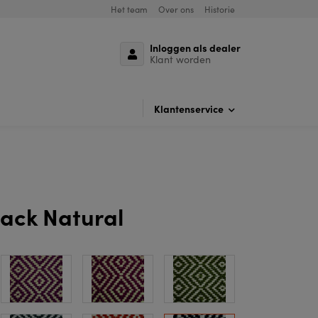
Het team
Over ons
Historie
Inloggen als dealer
Klant worden
Klantenservice
lack Natural