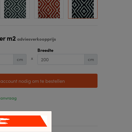
er m2
adviesverkoopprijs
Breedte
x
cm
cm
 account nodig om te bestellen
 aanvraag