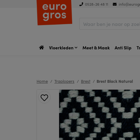
0528-26 48 11
info@eurogr
Vloerkleden
Meet & Maak
Anti Slip
T
Home
Traplopers
Brest
Brest Black Natural