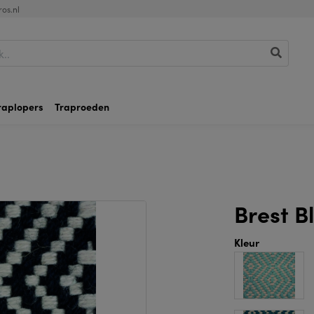
os.nl
raplopers
Traproeden
Brest B
Kleur