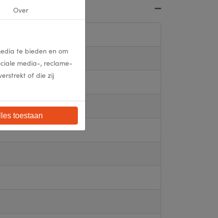
Over
media te bieden en om
ociale media-, reclame-
strekt of die zij
lles toestaan