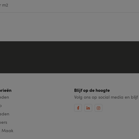
r m2
rieën
Blijf op de hoogte
leden
Volg ons op social media en blij
ip
eden
pers
& Maak