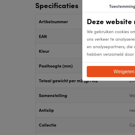
Specificaties
Toestemmin
Deze website 
Artikelnummer
30
We gebruiken cookies om
EAN
30
ons verkeer te analysere
en analysepartners, die 
Kleur
Bl
hebben verzameld door 
Poolhoogte (mm)
5
Weigeren
Totaal gewicht per m2 (gr/m2
21
Samenstelling
Wol
Antislip
ne
Collectie
Co