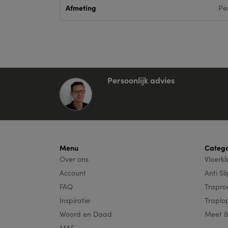
Afmeting
Pe
Persoonlijk advies
Menu
Catego
Over ons
Vloerk
Account
Anti Sl
FAQ
Trapro
Inspiratie
Traplo
Woord en Daad
Meet 
MAF