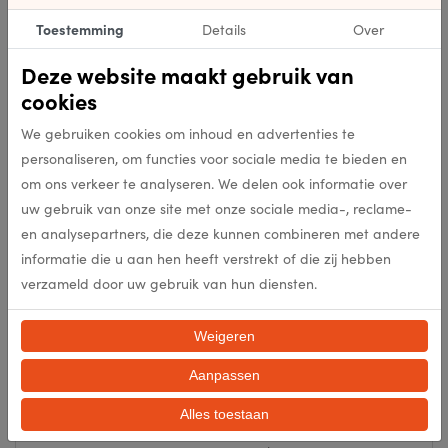
Toestemming
Details
Over
Specificaties
Deze website maakt gebruik van
cookies
5420073371855
Artikelnummer
We gebruiken cookies om inhoud en advertenties te
5420073371855
personaliseren, om functies voor sociale media te bieden en
EAN
om ons verkeer te analyseren. We delen ook informatie over
uw gebruik van onze site met onze sociale media-, reclame-
9195
Kleur
en analysepartners, die deze kunnen combineren met andere
informatie die u aan hen heeft verstrekt of die zij hebben
Flatweave
Punten per m2
verzameld door uw gebruik van hun diensten.
Flatweave
Poolhoogte (mm)
Weigeren
Aanpassen
1500g/m2
Poolgewicht (gr/m2)
Alles toestaan