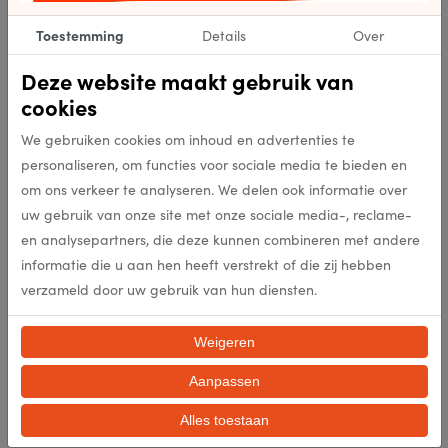
Toestemming
Details
Over
Specificaties
Deze website maakt gebruik van
cookies
305258
Artikelnummer
We gebruiken cookies om inhoud en advertenties te
personaliseren, om functies voor sociale media te bieden en
305258
EAN
om ons verkeer te analyseren. We delen ook informatie over
uw gebruik van onze site met onze sociale media-, reclame-
Blue Green
Kleur
en analysepartners, die deze kunnen combineren met andere
informatie die u aan hen heeft verstrekt of die zij hebben
Flatweave
Punten per m2
verzameld door uw gebruik van hun diensten.
Weigeren
Flatweave
Poolhoogte (mm)
Aanpassen
Flatweave
Poolgewicht (gr/m2)
Alles toestaan