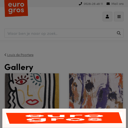
0528-26 48 11
Mail ons
Louis de Poortere
Gallery
Dora
Fresque
Bekijk collectie
Bekijk collectie