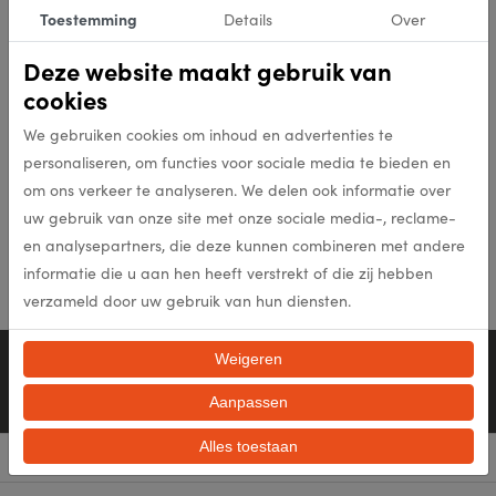
Toestemming
Details
Over
Deze website maakt gebruik van
cookies
We gebruiken cookies om inhoud en advertenties te
personaliseren, om functies voor sociale media te bieden en
om ons verkeer te analyseren. We delen ook informatie over
Graffito
uw gebruik van onze site met onze sociale media-, reclame-
Bekijk collectie
en analysepartners, die deze kunnen combineren met andere
informatie die u aan hen heeft verstrekt of die zij hebben
verzameld door uw gebruik van hun diensten.
Persoonlijk advies
Weigeren
0528-26 48 11
Aanpassen
Mail ons
Alles toestaan
Menu