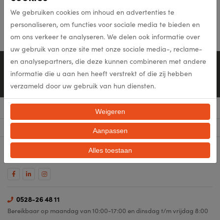
Een introductiekaart ontvangt u bij een van onze dealers.
We gebruiken cookies om inhoud en advertenties te
De showroom is geopend van maandag t/m vrijdag van 9:00 tot 17:00
personaliseren, om functies voor sociale media te bieden en
uur. Er is voldoende parkeergelegenheid.
om ons verkeer te analyseren. We delen ook informatie over
uw gebruik van onze site met onze sociale media-, reclame-
en analysepartners, die deze kunnen combineren met andere
Persoonlijk advies
informatie die u aan hen heeft verstrekt of die zij hebben
0528-26 48 11
Mail ons
verzameld door uw gebruik van hun diensten.
Menu
Weigeren
Categorieën
Aanpassen
Blijf op de hoogte
Alles toestaan
Volg ons op social media en blijf op de hoogte van de laatste nieuwtjes!
0528-26 48 11
Bereikbaar op maandag van 10:00-17:00 en dinsdag t/m vrijdag 8:00