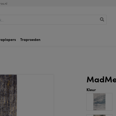
os.nl
raplopers
Traproeden
MadMe
Kleur