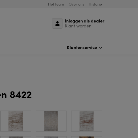
Het team
Over ons
Historie
Inloggen als dealer
Klant worden
Klantenservice
n 8422