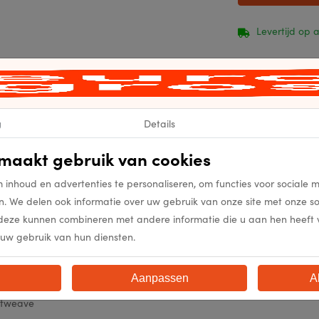
Levertijd op
g
Details
maakt gebruik van cookies
20073312148
 inhoud en advertenties te personaliseren, om functies voor sociale 
20073312148
n. We delen ook informatie over uw gebruik van onze site met onze s
deze kunnen combineren met andere informatie die u aan hen heeft ver
22
uw gebruik van hun diensten.
atweave
Aanpassen
A
atweave