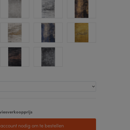
viesverkoopprijs
 account nodig om te bestellen