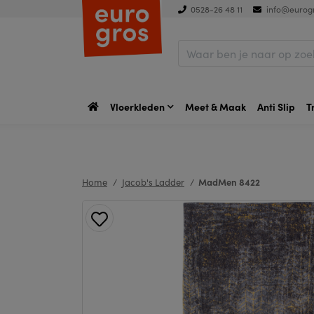
0528-26 48 11
info@eurogr
Vloerkleden
Meet & Maak
Anti Slip
T
Home
Jacob's Ladder
MadMen 8422