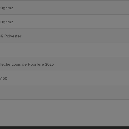
00g/m2
00g/m2
0% Polyester
llectie Louis de Poortere 2025
x150