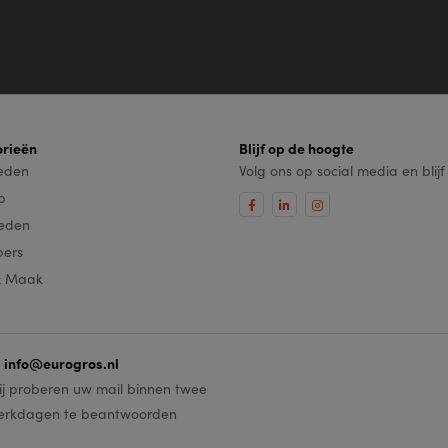
rieën
Blijf op de hoogte
leden
Volg ons op social media en blij
ip
eden
pers
& Maak
info@eurogros.nl
j proberen uw mail binnen twee
erkdagen te beantwoorden