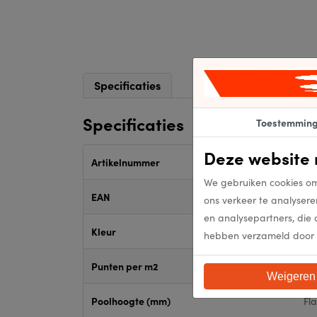
Specificaties
Specificaties
Toestemmin
Deze website 
Artikelnummer
54
We gebruiken cookies om
EAN
54
ons verkeer te analysere
en analysepartners, die 
Kleur
84
hebben verzameld door 
Punten per m2
Fl
Weigeren
Poolhoogte (mm)
Fl