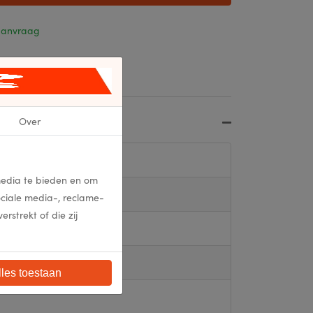
 aanvraag
Over
media te bieden en om
ociale media-, reclame-
strekt of die zij
lles toestaan